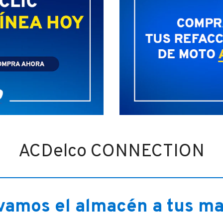
ACDelco CONNECTION
vamos el almacén a tus m